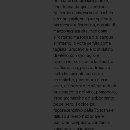
bomba di riso alla lunigianese,
che deriva da quella emiliana.
Numerosi e diversi sono anche i
secondi piatti, sui quali spicca la
bistecca alla fiorentina, costata di
manzo tagliata alta, ben cotta
all’esterno ma rosea o al sangue
all’interno, a volte servita come
tagliata. Gradevole è lo stufatino
di vitello con olio, aglio e
rosmarino, così come lo stacotto
alla fiorentina, pezzo di manzo
cotto lentamente con erbe
aromatiche, pomodoro e vino
risso, e il peposo, cioè garretto di
bue stracotto nel vino, pomodoro,
erbe aromatiche ed abbondante
pepe nero. Il dolce più
rappresentativo della Toscana e
diffuso a livello nazionale è il
panforte, preparato con farina,
zucchero, mandorle e