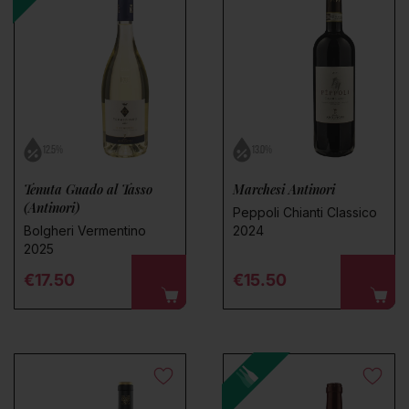
12.5%
13.0%
Tenuta Guado al Tasso
Marchesi Antinori
(Antinori)
Peppoli Chianti Classico
Bolgheri Vermentino
2024
2025
Regular price
Regular price
€17.50
€15.50