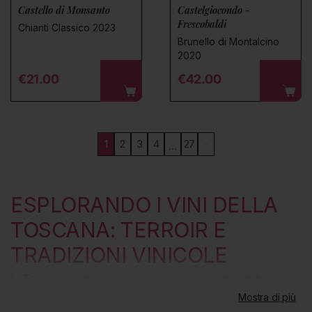
Castello di Monsanto
Castelgiocondo -
Frescobaldi
Chianti Classico 2023
Brunello di Montalcino
2020
Regular price
Regular price
€21.00
€42.00
1
2
3
4
27
…
ESPLORANDO I VINI DELLA
TOSCANA: TERROIR E
TRADIZIONI VINICOLE
La Toscana, celebre regione italiana, vanta caratteristiche
pedoclimatiche che nel corso dei secoli hanno favorito una
Mostra di più
produzione
vitivinicola di alta qualità
. Questo vantaggio è