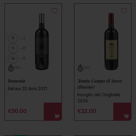
96
JS
94
RP
3
VR
14.5%
13.5%
Brancaia
Tenuta Campo di Sasso
(Biserno)
Ilatraia 20 Anni 2021
Insoglio del Cinghiale
2024
Regular price
Regular price
€50.00
€22.00