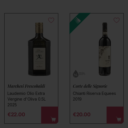
13.5%
Marchesi Frescobaldi
Corte delle Signorie
Laudemio Olio Extra
Chianti Riserva Equees
Vergine d'Oliva 0.5L
2019
2025
Regular price
Regular price
€22.00
€20.00