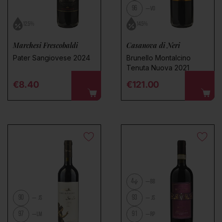
96
VO
12.5%
14.5%
Marchesi Frescobaldi
Casanova di Neri
Pater Sangiovese 2024
Brunello Montalcino
Tenuta Nuova 2021
Regular price
Regular price
€8.40
€121.00
4
BB
90
93
JS
JS
97
91
LM
RP