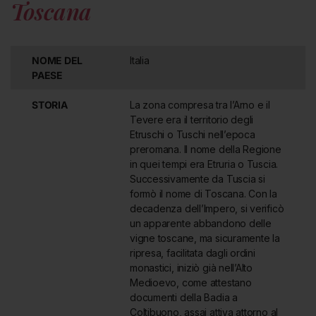
Toscana
noto per le sue viti di
Vermentino
e
Viognier
. La Maremma
Grossetana è rinomata per i suoi rossi di fama internazionale e
per il
Morellino di Scansano Docg
, ottenuto dalle uve
Sangiovese
.
NOME DEL
Italia
PAESE
ECCELLENZE ENOGASTRONOMICHE
TOSCANE
STORIA
La zona compresa tra l’Arno e il
Tevere era il territorio degli
I vini toscani si caratterizzano per la loro intensità, struttura e
Etruschi o Tuschi nell’epoca
calore, risultando perfetti per accompagnare le prelibatezze del
preromana. Il nome della Regione
territorio, in particolare le carni. I bianchi, prevalentemente a base
in quei tempi era Etruria o Tuscia.
di
Vermentino
, dalla Lunigiana alla Maremma, si dimostrano
Successivamente da Tuscia si
versatili e adattabili sia a piatti di terra che di mare. Tra le
formò il nome di Toscana. Con la
specialità marine spiccano i gustosi
brodetti di pesce
, il
decadenza dell’Impero, si verificò
cacciucco alla livornese
, le
acciughe fritte
, il
baccalà alla
un apparente abbandono delle
fiorentina
, i
calamari
e le
fritture miste
. I rossi più strutturati e i
vigne toscane, ma sicuramente la
freschi vini da ogni giorno trovano perfetto abbinamento nelle
ripresa, facilitata dagli ordini
zuppe di pane e verdure
tipiche come la
ribollita
, la
panzanella
monastici, iniziò già nell’Alto
e la
minestra di cavolo
. Anche i tradizionali
crostini con fegatini
Medioevo, come attestano
di pollo
si sposano bene con bianchi corposi o rossi giovani, non
documenti della Badia a
troppo strutturati.
Coltibuono, assai attiva attorno al