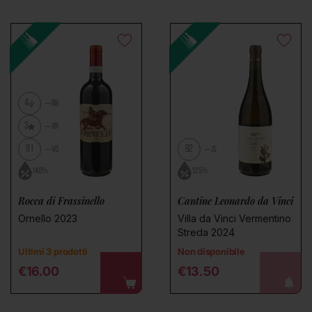
4
BB
3
VR
91
92
VO
JS
14.0%
12.5%
Rocca di Frassinello
Cantine Leonardo da Vinci
Ornello 2023
Villa da Vinci Vermentino
Streda 2024
Ultimi 3 prodotti
Non disponibile
Regular price
Regular price
€16.00
€13.50
avvisami!