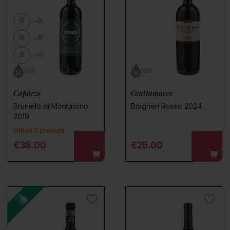
92
DE
94
RP
93
VO
14.5%
13.5%
Caparzo
Grattamacco
Brunello di Montalcino
Bolgheri Rosso 2024
2019
Ultimi 3 prodotti
Regular price
Regular price
€38.00
€25.00