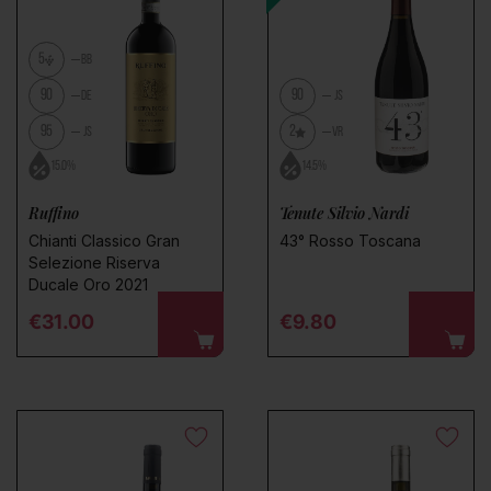
5
BB
90
90
DE
JS
95
2
JS
VR
15.0%
14.5%
Ruffino
Tenute Silvio Nardi
Chianti Classico Gran
43° Rosso Toscana
Selezione Riserva
Ducale Oro 2021
Regular price
Regular price
€31.00
€9.80