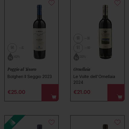
90
DE
94
91
JS
VO
14.0%
13.0%
Poggio al Tesoro
Ornellaia
Bolgheri Il Seggio 2023
Le Volte dell'Ornellaia
2024
Regular price
Regular price
€25.00
€21.00