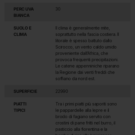
delizie enogastronomiche.
PERC UVA
30
BIANCA
SUOLO E
Il clima è generalmente mite,
CLIMA
soprattutto nella fascia costiera. Il
litorale è spesso battuto dallo
Scirocco, un vento caldo umido
proveniente dall’Africa, che
provoca frequenti precipitazioni.
Le catene appenniniche riparano
la Regione dai venti freddi che
soffiano da nord est.
SUPERFICIE
22990
PIATTI
Tra i primi piatti più saporiti sono
TIPICI
le pappardelle alla lepre e il
brodo di fagiano servito con
crostini di pane fritti nel burro, il
pasticcio alla fiorentina e la