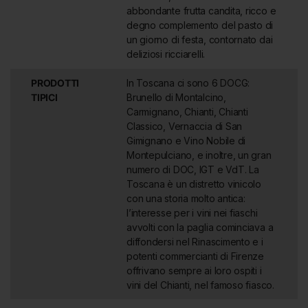
abbondante frutta candita, ricco e
degno complemento del pasto di
un giorno di festa, contornato dai
deliziosi ricciarelli.
PRODOTTI
In Toscana ci sono 6 DOCG:
TIPICI
Brunello di Montalcino,
Carmignano, Chianti, Chianti
Classico, Vernaccia di San
Gimignano e Vino Nobile di
Montepulciano, e inoltre, un gran
numero di DOC, IGT e VdT. La
Toscana è un distretto vinicolo
con una storia molto antica:
l’interesse per i vini nei fiaschi
avvolti con la paglia cominciava a
diffondersi nel Rinascimento e i
potenti commercianti di Firenze
offrivano sempre ai loro ospiti i
vini del Chianti, nel famoso fiasco.