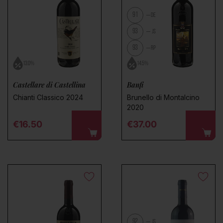
91
DE
93
JS
93
RP
13.0%
14.5%
Castellare di Castellina
Banfi
Chianti Classico 2024
Brunello di Montalcino
2020
Regular price
Regular price
€16.50
€37.00
92
JS