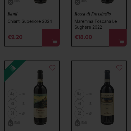
13.0%
14.0%
Banfi
Rocca di Frassinello
Chianti Superiore 2024
Maremma Toscana Le
Sughere 2022
Regular price
Regular price
€9.20
€18.00
4
5
BB
BB
93
94
JS
JS
91
92
VO
VO
14.5%
14.5%