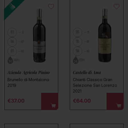
91
99
JS
JS
94
95
RP
RP
91
94
VO
VO
14.0%
13.5%
Azienda Agricola Pinino
Castello di Ama
Brunello di Montalcino
Chianti Classico Gran
2019
Selezione San Lorenzo
2021
Regular price
Regular price
€37.00
€64.00