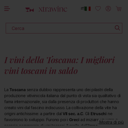
SCOPRI TUTTI I VINI IN PROMOZIONE
rettamente ai contenuti
Accedi
Carrello
IT
|
Cerca
I vini della Toscana: I migliori
vini toscani in saldo
La
Toscana
senza dubbio rappresenta uno dei pilastri della
produzione vitivinicola italiana dal punto di vista sia qualitativo di
fama internazionale, sia dalla presenza di produttori che hanno
creato vini dal fascino indiscusso. La coltivazione della vite ha
origini antichissime: a partire dal
VII sec. a.C
. Gli
Etruschi
ne
favorirono lo sviluppo. Furono poi i
Greci
ad iniziare un vero e
Mostra di più
proprio commercio di vini toscani. Il crollo dell’
Impero Romano