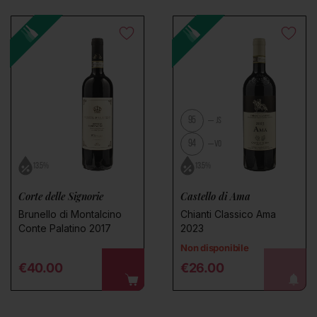
95
JS
94
VO
13.5%
13.5%
Corte delle Signorie
Castello di Ama
Brunello di Montalcino
Chianti Classico Ama
Conte Palatino 2017
2023
Non disponibile
Regular price
Regular price
€40.00
€26.00
avvisami!