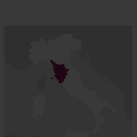
ulteriormente enfatizzato dalla varietà di territori presenti: dalle
maestose Alpi Apuane, con i loro rilievi calcarei e dolomitici, che
offrono anche importanti cave di
marmo
, alle ampie pianure
sabbiose che costellano la costa, intervallate da affascinanti
promontori rocciosi. Senza dimenticare le rinomate colline
dell'Appennino che caratterizzano il centro della regione. I
vini
toscani
di maggior spicco trovano origine proprio sulle alture
appenniniche, dove il clima, variabile in base all'altitudine, si
caratterizza per la presenza di
brezze marine
e un terreno
composto da
galestro
,
arenarie
,
argilla
e
calcari
.
ZONE DI ECCELLENZA VINICOLA
Tra le località più affascinanti e suggestive spicca il
Chianti
Toscano
, in particolare l'area Classico che si estende tra Firenze
e Siena. Questa zona è popolata da vigneti, castelli, antiche
abbazie e ville padronali, rappresentando un luogo di
produzione dalla tradizione millenaria, in cui storia, lavoro umano
e innovazione si fondono armoniosamente. Altrettanto celebre è
Montalcino, patria del rinomato
Brunello
, considerato il re del
vitigno
Sangiovese
. A breve distanza si trova San Gimignano,
rinomato sia per l'aspetto medievale che per la produzione di