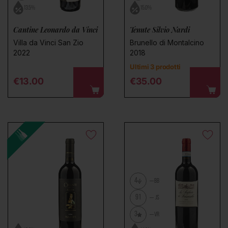
13.5%
15.0%
Cantine Leonardo da Vinci
Tenute Silvio Nardi
Villa da Vinci San Zio
Brunello di Montalcino
2022
2018
Ultimi 3 prodotti
Regular price
Regular price
€13.00
€35.00
4
BB
91
JS
3
VR