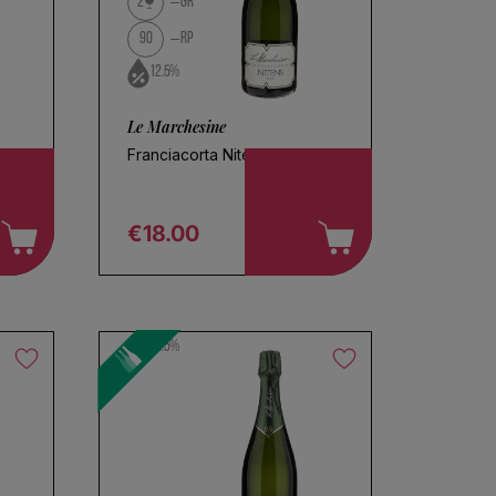
2
GR
90
RP
12.5%
Le Marchesine
Franciacorta Nitens Brut
€18.00
Regular price
12.5%