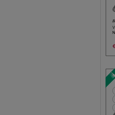
B
V
N
R