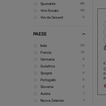
Spumante
848
Vino Rosato
156
Vini da Dessert
8
PAESE
Italia
733
Francia
87
Germania
8
C
Sudafrica
7
C
Spagna
5
F
P
Portogallo
3
E
Slovenia
2
R
Austria
1
Nuova Zelanda
1