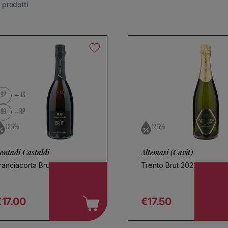
da paesi come la
Nuova Zelanda e California (USA)
.
 prodotti
 tutto
92
JS
89
RP
12.5%
12.5%
ontadi Castaldi
Altemasi (Cavit)
ranciacorta Brut
Trento Brut 2022
€17.00
€17.50
egular price
Regular price