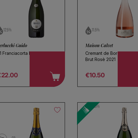
12.5%
11.5%
erlucchi Guido
Maison Calvet
1 Franciacorta Extra Brut
Cremant de Bordeaux
Brut Rosè 2021
€22.00
€10.50
egular price
Regular price
11.5%