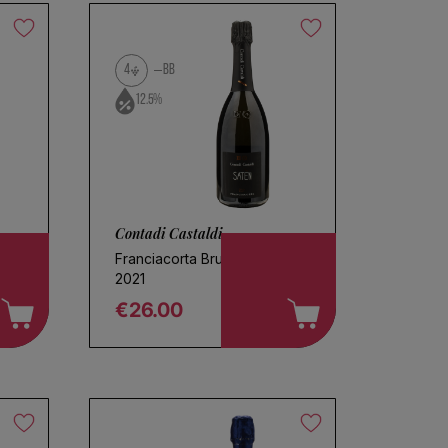
4
BB
12.5%
Contadi Castaldi
Franciacorta Brut Saten
2021
€26.00
Regular price