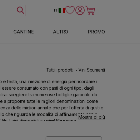
Accedi
Carrello
IT
|
CANTINE
ALTRO
PROMO
Tutti i prodotti
Vini Spumanti
o e festa, una iniezione di energia per ricordare i
 essere consumato con pasti di ogni tipo, dagli
otrai scegliere tra numerose bottiglie garantite da
e a proporre tutte le migliori denominazioni come
enza delle migliori annate che per l’offerta di gusti e
llo che riguarda le modalità di
affinamento
con o
Mostra di più
ri. I vini disponibili su
xtraWine
sono provenienti
a selezione ricca di spumanti da regioni produttrici
orgogna
e
Languedoc-Roussillon
; dalla
Spagna