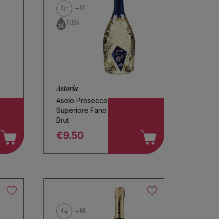
3
VT
11.0%
Astoria
Asolo Prosecco
Superiore Fano Extra
Brut
€9.50
Regular price
4
BB