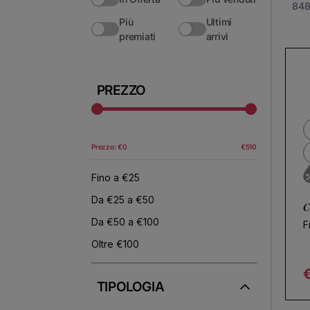
precisamente dalla
Catalogna
; dall’
Austria
; oppure 
848
Più
Ultimi
premiati
arrivi
Nessun prodotto trovato
Utilizza meno filtri o
rimuovi
PREZZO
Prezzo: €0
€510
Fino a €25
Da €25 a €50
C
Da €50 a €100
F
Oltre €100
TIPOLOGIA
R