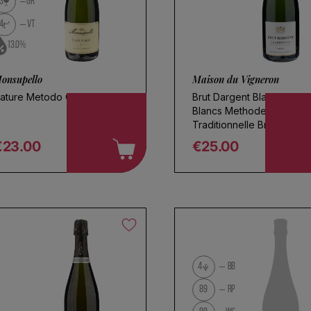
3
GR
4
VT
13.0%
onsupello
Maison du Vigneron
ature Metodo Classico
Brut Dargent Blanc de
Blancs Methode
Traditionnelle Brut
Magnum
€23.00
€25.00
egular price
Regular price
4
BB
89
RP