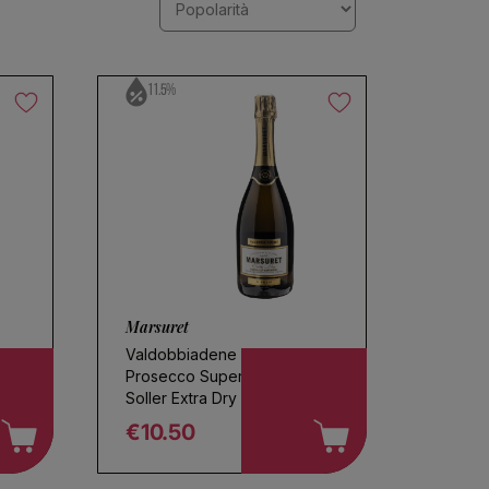
11.5%
Marsuret
Valdobbiadene
Prosecco Superiore Il
Soller Extra Dry
€10.50
Regular price