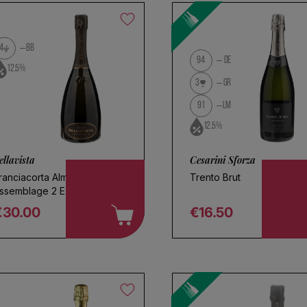
4
BB
94
DE
12.5%
3
GR
91
LM
12.5%
ellavista
Cesarini Sforza
ranciacorta Alma
Trento Brut
ssemblage 2 Extra Brut
€30.00
€16.50
egular price
Regular price