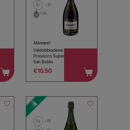
3
VT
11.5%
Marsuret
Valdobbiadene
Prosecco Superiore Brut
San Boldo
€10.50
Regular price
4
BB