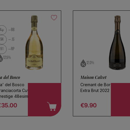
4
BB
94
JS
91
RP
12.5%
12.0%
a del Bosco
Maison Calvet
a' del Bosco
Cremant de Bordeaux
ranciacorta Cuvee
Extra Brut 2022
restige 48esima
dizione Extra Brut
€35.00
€9.90
egular price
Regular price