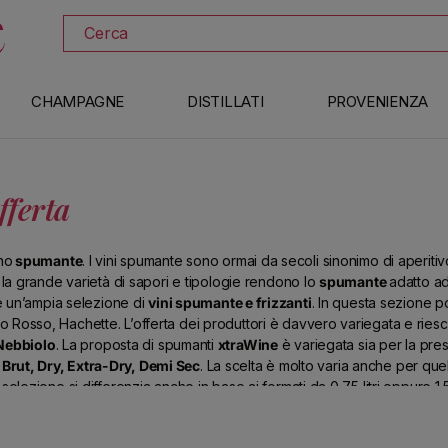
SCOPRI TUTTI I VINI IN PROMOZIONE
Cerca
CHAMPAGNE
DISTILLATI
PROVENIENZA
ferta
no
spumante
. I vini spumante sono ormai da secoli sinonimo di aperitiv
: la grande varietà di sapori e tipologie rendono lo
spumante
adatto ad
e un’ampia selezione di
vini spumante e frizzanti
. In questa sezione p
 Rosso, Hachette. L’offerta dei produttori è davvero variegata e riesc
Nebbiolo
. La proposta di spumanti
xtraWine
è variegata sia per la pres
 Brut, Dry, Extra-Dry, Demi Sec
. La scelta è molto varia anche per que
lezione si differenzia anche in base ai formati da 0,75 litri oppure 1,5 lit
lto Adige
,
Lombardia
e
Piemonte
. E non solo; xtraWine offre anche un
manti francesi
provenienti dalle migliori zone di produzione come la
B