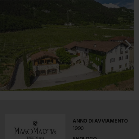
del Trentino non aveva ancora raggiunto la reputazione
di alta qualità come oggi ha con il marchio TRENTODOC.
Viviamo nella casa situata nel cuore dei nostri vigneti e
per noi quindi, il passaggio alla viticoltura biologica è
stato la naturale conseguenza del nostro modo di vivere
che mira alla qualità della vita.
Maso Martis si trova a Martignano, ai piedi del Monte
Calisio (detto anche Argentario) sopra Trento, a 450 m
di altitudine: un terreno montano che conosce la
coltivazione già dalla fine dell’800, ottimamente esposto
e accarezzato dalla brezza di montagna.
ANNO DI AVVIAMENTO
1990
ENOLOGO