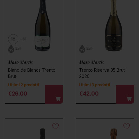
Nessun prodotto trovato
Utilizza meno filtri o
rimuovi tu
3
GR
12.5%
12.5%
Maso Martis
Maso Martis
Blanc de Blancs Trento
Trento Riserva 35 Brut
Brut
2020
Ultimi 2 prodotti
Ultimi 3 prodotti
Regular price
Regular price
€26.00
€42.00