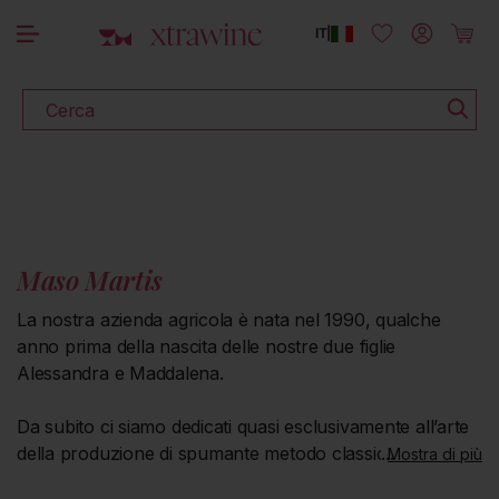
SCOPRI TUTTI I VINI IN PROMOZIONE
rettamente ai contenuti
Accedi
Carrello
IT
|
Cerca
Maso Martis
La nostra azienda agricola è nata nel 1990, qualche
anno prima della nascita delle nostre due figlie
Alessandra e Maddalena.
Da subito ci siamo dedicati quasi esclusivamente all’arte
della produzione di spumante metodo classico: una vera
Mostra di più
e propria sfida allora, dove questa tipologia di prodotto