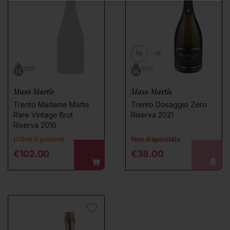
4
BB
13.0%
12.5%
Maso Martis
Maso Martis
Trento Madame Martis
Trento Dosaggio Zero
Rare Vintage Brut
Riserva 2021
Riserva 2016
Ultimi 5 prodotti
Non disponibile
Regular price
Regular price
€102.00
€38.00
avvisami!