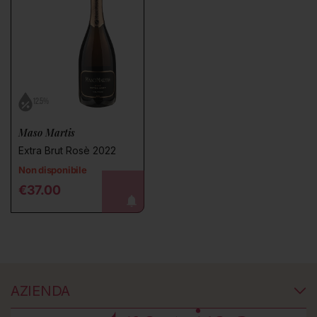
12.5%
Maso Martis
Extra Brut Rosè 2022
Non disponibile
Regular price
€37.00
avvisami!
AZIENDA