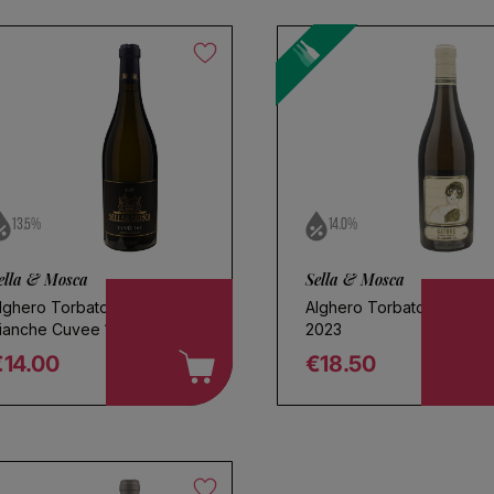
13.5%
14.0%
ella & Mosca
Sella & Mosca
lghero Torbato Terre
Alghero Torbato Catore
ianche Cuvee 161 2025
2023
€14.00
€18.50
egular price
Regular price