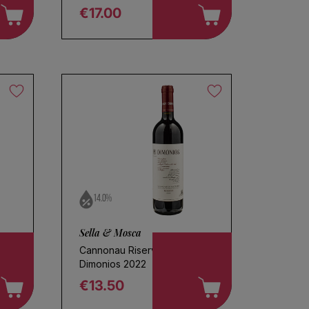
€17.00
Regular price
14.0%
Sella & Mosca
Cannonau Riserva
Dimonios 2022
€13.50
Regular price