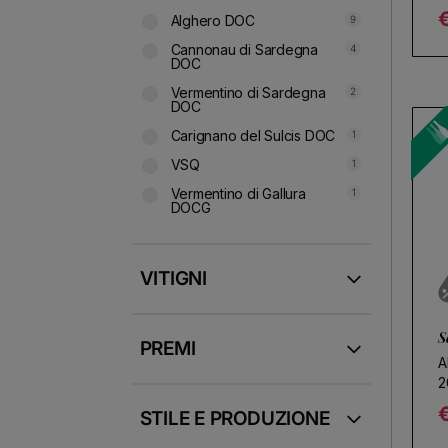
Alghero DOC
9
R
Cannonau di Sardegna
4
DOC
Vermentino di Sardegna
2
DOC
Carignano del Sulcis DOC
1
VSQ
1
Vermentino di Gallura
1
Sc
DOCG
VITIGNI
S
PREMI
A
2
STILE E PRODUZIONE
R