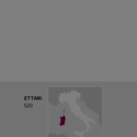
iddeddu, Gallura: Vermentino tenace fra
: Carignano antico fra sabbia e mare. Siamo
n nessun’altra, dove Storia e Natura si
stato così.
ETTARI
520