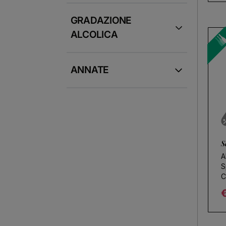
GRADAZIONE
ALCOLICA
ANNATE
S
A
S
C
R