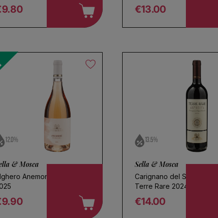
€9.80
€13.00
egular price
Regular price
egli un nome per la tua ricerca
12.0%
13.5%
Salva la ricerca
ella & Mosca
Sella & Mosca
lghero Anemone Rosato
Carignano del Sulcis
025
Terre Rare 2024
€9.90
€14.00
egular price
Regular price