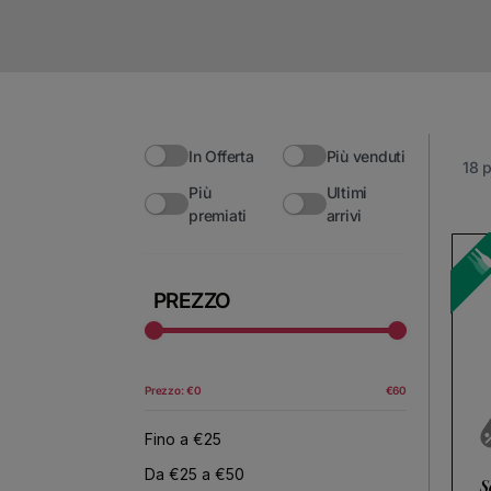
In Offerta
Più venduti
18 p
Più
Ultimi
premiati
arrivi
Nessun prodotto trovato
Utilizza meno filtri o
rimuovi
PREZZO
Prezzo: €0
€60
Fino a €25
Da €25 a €50
S