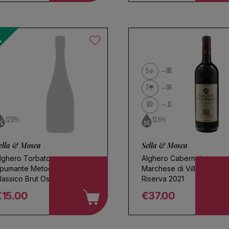
5
BB
3
GR
89
JS
12.0%
13.5%
ella & Mosca
Sella & Mosca
lghero Torbato
Alghero Cabernet
pumante Metodo
Marchese di Villamarina
lassico Brut Oscari 2023
Riserva 2021
€15.00
€37.00
egular price
Regular price