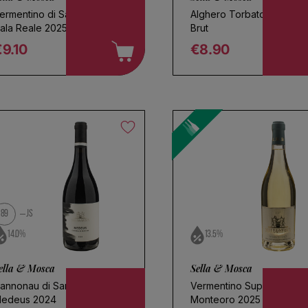
ermentino di Sardegna
Alghero Torbato Mirall
ala Reale 2025
Brut
9.10
€8.90
egular price
Regular price
89
JS
14.0%
13.5%
ella & Mosca
Sella & Mosca
annonau di Sardegna
Vermentino Superiore
edeus 2024
Monteoro 2025