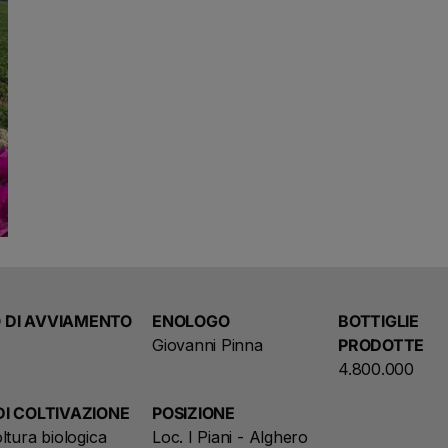
come se tutto fosse sempre stato così. Siamo a Berch
granito e macchia mediterranea. Siamo a Giba, Sulcis
in Sardegna, una terra che non può essere confusa co
incontrano e si fondono, come se tutto fosse sempre 
 DI AVVIAMENTO
ENOLOGO
BOTTIGLIE
Giovanni Pinna
PRODOTTE
4.800.000
DI COLTIVAZIONE
POSIZIONE
ltura biologica
Loc. I Piani - Alghero