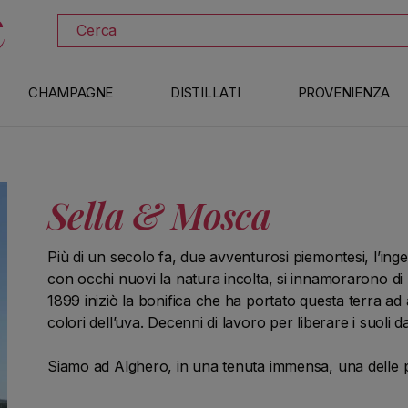
SCOPRI TUTTI I VINI IN PROMOZIONE
Cerca
CHAMPAGNE
DISTILLATI
PROVENIENZA
Sella & Mosca
Più di un secolo fa, due avventurosi piemontesi, l’in
con occhi nuovi la natura incolta, si innamorarono di 
1899 iniziò la bonifica che ha portato questa terra ad ac
colori dell’uva. Decenni di lavoro per liberare i suoli 
Siamo ad Alghero, in una tenuta immensa, una delle p
non può essere confusa con nessun’altra. Siamo stori