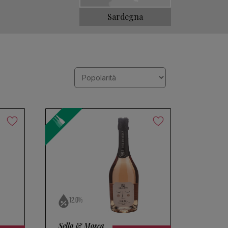
Sardegna
12.0%
Sella & Mosca