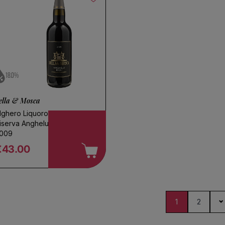
18.0%
ella & Mosca
lghero Liquoroso
iserva Anghelu Ruju
009
€43.00
egular price
1
2