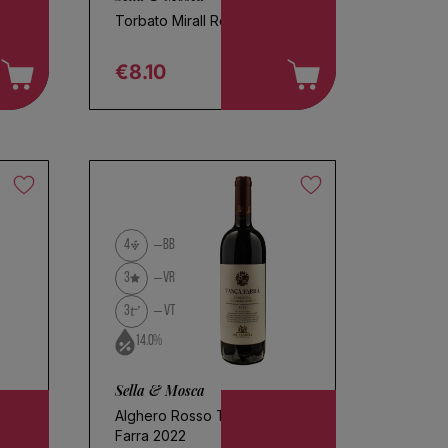
Torbato Mirall Rosè Brut
€8.10
Regular price
4
BB
3
VR
3
VT
14.0%
Sella & Mosca
Alghero Rosso Tanca
Farra 2022