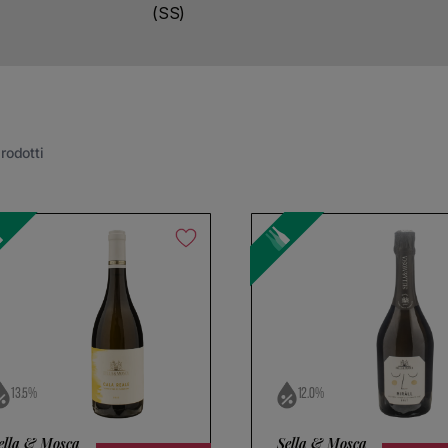
(SS)
rodotti
 tutto
13.5%
12.0%
ella & Mosca
Sella & Mosca