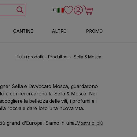
Accedi
Carrello
IT
|
CANTINE
ALTRO
PROMO
Tutti i prodotti
Produttori
Sella & Mosca
gegner Sella e l’avvocato Mosca, guardarono
lei e con lei crearono la Sella & Mosca. Nel
cogliere la bellezza delle viti, i profumi e i
dalla roccia e dare loro una nuova vita.
iù grandi d’Europa. Siamo in una terra che
Mostra di più
a e natura che si incontrano e si fondono,