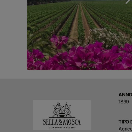
ANNO
1899
TIPO 
Agrico