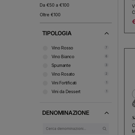
Da €50 a €100
V
C
Oltre €100
€
R
TIPOLOGIA
Vino Rosso
7
Vino Bianco
6
Spumante
3
Vino Rosato
2
Vini Fortificati
1
Vini da Dessert
1
DENOMINAZIONE
S
C
M