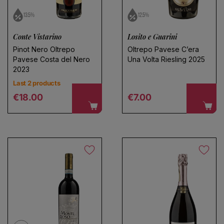
13.5%
12.5%
Conte Vistarino
Losito e Guarini
Pinot Nero Oltrepo
Oltrepo Pavese C’era
Pavese Costa del Nero
Una Volta Riesling 2025
2023
Last 2 products
Regular price
Regular price
€18.00
€7.00