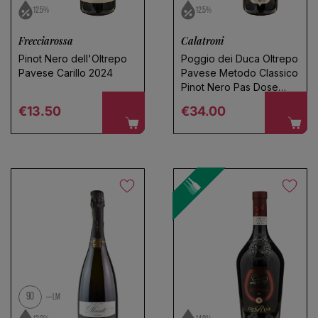
12.5%
12.5%
Frecciarossa
Calatroni
Pinot Nero dell'Oltrepo
Poggio dei Duca Oltrepo
Pavese Carillo 2024
Pavese Metodo Classico
Pinot Nero Pas Dose
2020
Regular price
Regular price
€13.50
€34.00
90
LM