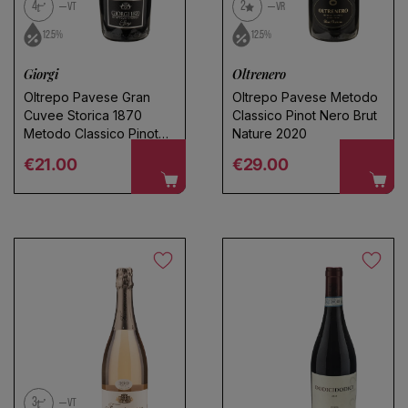
4
2
VT
VR
12.5%
12.5%
Giorgi
Oltrenero
Oltrepo Pavese Gran
Oltrepo Pavese Metodo
Cuvee Storica 1870
Classico Pinot Nero Brut
Metodo Classico Pinot
Nature 2020
Nero Brut 2020
Regular price
Regular price
€21.00
€29.00
3
VT