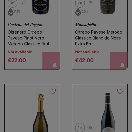
3
3
VT
VR
12.0%
13.0%
Castello del Poggio
Monsupello
Oltrenero Oltrepo
Oltrepo Pavese Metodo
Pavese Pinot Nero
Classico Blanc de Noirs
Metodo Classico Brut
Extra Brut
Not available
Not available
Regular price
Regular price
notify me!
notify me!
€22.00
€42.00
4
BB