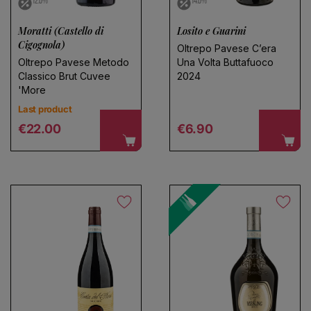
12.0%
14.0%
Moratti (Castello di
Losito e Guarini
Cigognola)
Oltrepo Pavese C’era
Oltrepo Pavese Metodo
Una Volta Buttafuoco
Classico Brut Cuvee
2024
'More
Last product
Regular price
Regular price
€22.00
€6.90