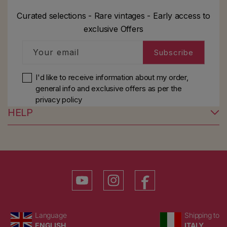
Curated selections - Rare vintages - Early access to
exclusive Offers
Your email
Subscribe
I'd like to receive information about my order,
general info and exclusive offers as per
the
privacy policy
HELP
YouTube
Instagram
Facebook
Language
Country/region
Language
Shipping to
ENGLISH
ITALY