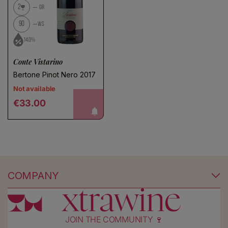
2
GR
90
WS
14.0%
Conte Vistarino
Bertone Pinot Nero 2017
Not available
Regular price
notify me!
€33.00
COMPANY
JOIN THE COMMUNITY 🍷