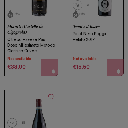
2
VR
12.5%
13.5%
Moratti (Castello di
Tenuta Il Bosco
Cigognola)
Pinot Nero Poggio
Oltrepo Pavese Pas
Pelato 2017
Dose Millesimato Metodo
Classico Cuvee
dell'Angelo 2015
Not available
Not available
Regular price
Regular price
notify me!
notify me!
€38.00
€15.50
4
BB