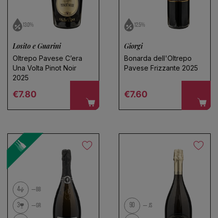
13.0%
12.5%
Losito e Guarini
Giorgi
Oltrepo Pavese C’era
Bonarda dell'Oltrepo
Una Volta Pinot Noir
Pavese Frizzante 2025
2025
Regular price
Regular price
€7.80
€7.60
4
BB
3
90
GR
JS