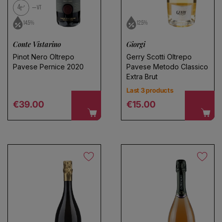
4
VT
14.5%
12.5%
Conte Vistarino
Giorgi
Pinot Nero Oltrepo
Gerry Scotti Oltrepo
Pavese Pernice 2020
Pavese Metodo Classico
Extra Brut
Last 3 products
Regular price
Regular price
€39.00
€15.00