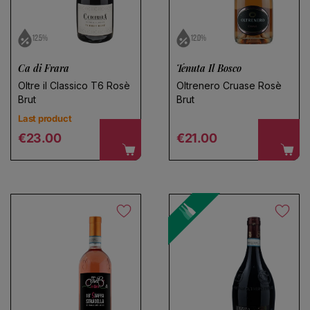
12.5%
12.0%
Ca di Frara
Tenuta Il Bosco
Oltre il Classico T6 Rosè
Oltrenero Cruase Rosè
Brut
Brut
Last product
Regular price
Regular price
€23.00
€21.00