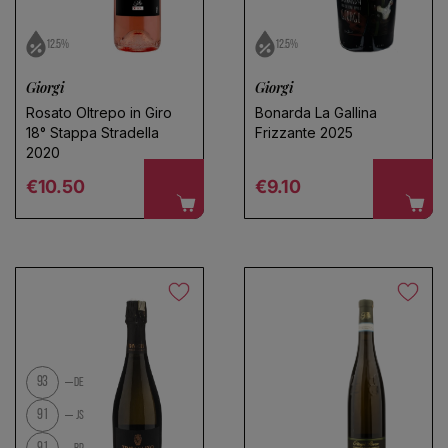
12.5%
12.5%
Giorgi
Giorgi
Rosato Oltrepo in Giro
Bonarda La Gallina
18° Stappa Stradella
Frizzante 2025
2020
Regular price
Regular price
€10.50
€9.10
93
DE
91
JS