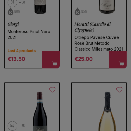
91
LM
13.0%
12.5%
Giorgi
Moratti (Castello di
Cigognola)
Monteroso Pinot Nero
2021
Oltrepo Pavese Cuvee
Rosè Brut Metodo
Classico Millesimato 2021
Last 4 products
Regular price
Regular price
€13.50
€25.00
Choose a name for your search
Save search
5
BB