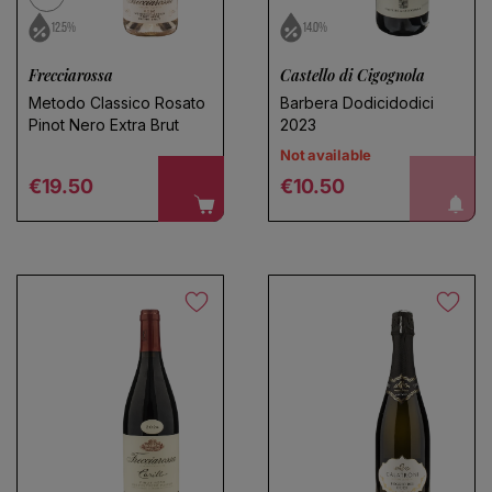
12.5%
14.0%
Frecciarossa
Castello di Cigognola
Metodo Classico Rosato
Barbera Dodicidodici
Pinot Nero Extra Brut
2023
Not available
Regular price
Regular price
notify me!
€19.50
€10.50