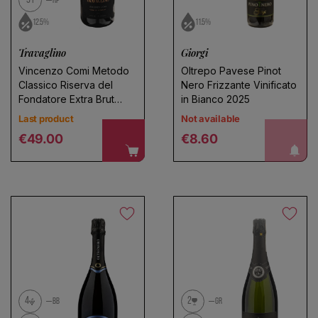
91
RP
12.5%
11.5%
Travaglino
Giorgi
Vincenzo Comi Metodo
Oltrepo Pavese Pinot
Classico Riserva del
Nero Frizzante Vinificato
Fondatore Extra Brut
in Bianco 2025
2017
Last product
Not available
Regular price
Regular price
notify me!
€49.00
€8.60
4
2
BB
GR