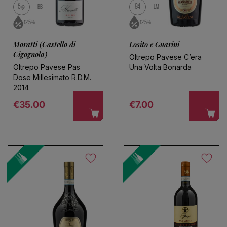
5
94
BB
LM
12.5%
12.5%
Moratti (Castello di
Losito e Guarini
Cigognola)
Oltrepo Pavese C’era
Oltrepo Pavese Pas
Una Volta Bonarda
Dose Millesimato R.D.M.
2014
Regular price
Regular price
€35.00
€7.00