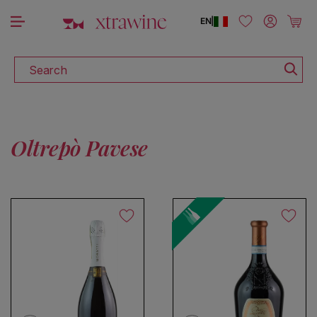
DISCOVER ALL THE WINES ON SALE
Skip to content
Log in
Cart
EN
|
Search
Oltrepò Pavese
No products found
Use fewer filters or
remove all