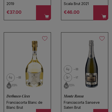
2019
Scala Brut 2021
Regular price
Regular price
€37.00
€46.00
4
BB
4
3
BB
VT
12.0%
12.5%
Derbusco Cives
Monte Rossa
Franciacorta Blanc de
Franciacorta Sanseve
Blanc Brut
Saten Brut