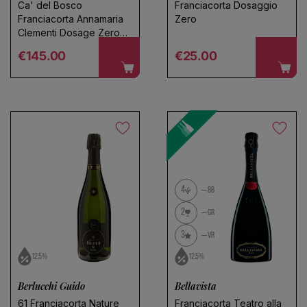
Ca' del Bosco
Franciacorta Dosaggio
Franciacorta Annamaria
Zero
Clementi Dosage Zero
Riserva 2016
Regular price
Regular price
€145.00
€25.00
4
BB
2
GR
3
VR
12.5%
12.5%
Berlucchi Guido
Bellavista
61 Franciacorta Nature
Franciacorta Teatro alla