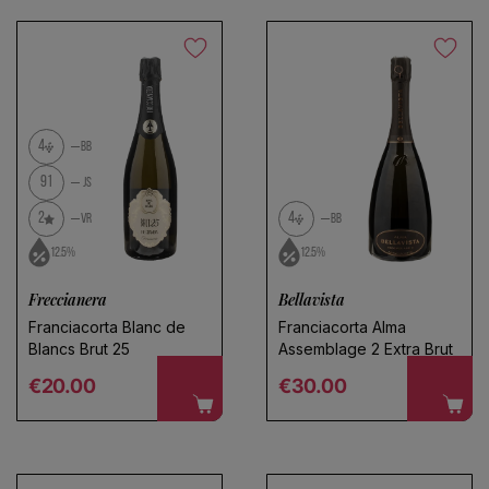
4
BB
91
JS
2
4
VR
BB
12.5%
12.5%
Freccianera
Bellavista
Franciacorta Blanc de
Franciacorta Alma
Blancs Brut 25
Assemblage 2 Extra Brut
Regular price
Regular price
€20.00
€30.00