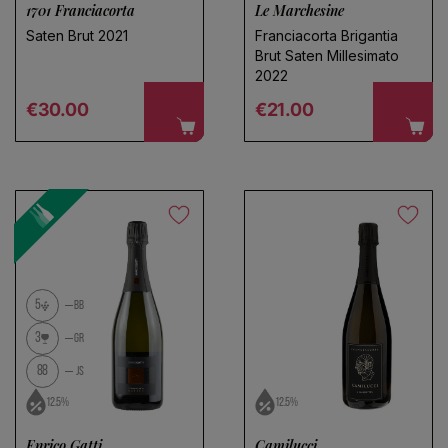
1701 Franciacorta
Le Marchesine
Saten Brut 2021
Franciacorta Brigantia
Brut Saten Millesimato
2022
Regular price
Regular price
€30.00
€21.00
5
BB
3
GR
88
JS
12.5%
12.5%
Enrico Gatti
Camilucci