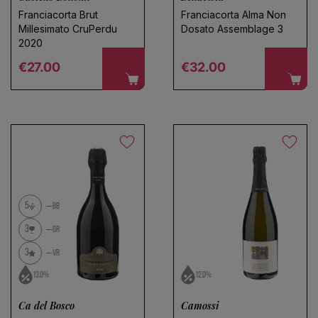
Franciacorta Brut
Franciacorta Alma Non
Millesimato CruPerdu
Dosato Assemblage 3
2020
Regular price
Regular price
€27.00
€32.00
5
BB
3
GR
3
VR
13.0%
12.0%
Ca del Bosco
Camossi