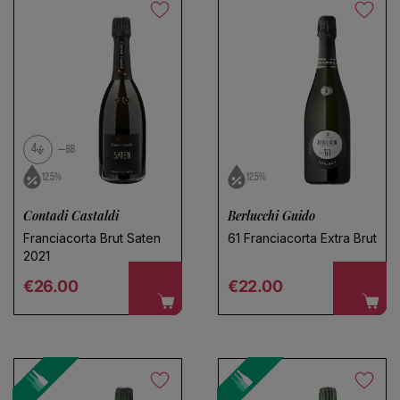
4
BB
12.5%
12.5%
Contadi Castaldi
Berlucchi Guido
Franciacorta Brut Saten
61 Franciacorta Extra Brut
2021
Regular price
Regular price
€26.00
€22.00