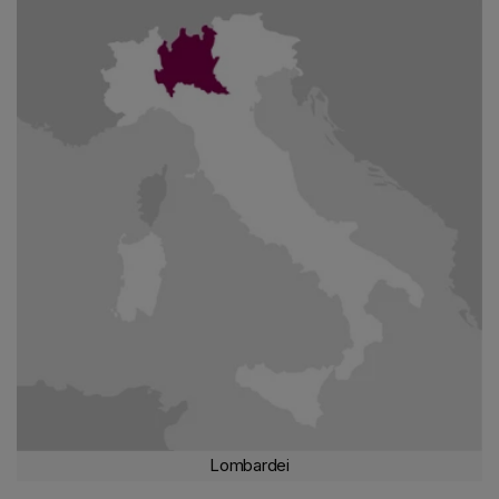
seine charakteristischen organoleptischen Eigenschaften
verleihen. Die Ursprünge des Franciacorta-Weines reichen bis in
die Römerzeit zurück, als die Region für die Herstellung von
Weinen bekannt war, die bereits von den alten Menschen
geschätzt wurden. Der
Herkunftsbezeichnung
"Franciacorta"
entstand jedoch erst im Mittelalter und bezeichnete die
"francae
curtes
"-Ländereien, die von der Zahlung von Feudalabgaben
befreit waren. Dieser privilegierte Status zog zahlreiche Mönche
und Adlige an, die zur Entwicklung von Landwirtschaft und
Weinbau in der Region beitrugen. Im Laufe der Jahrhunderte hat
sich die Weinproduktion in der Franciacorta dank der Gründung
zahlreicher Weinkeller und der Einführung immer
fortschrittlicherer Weinbereitungstechniken ständig verbessert.
Doch erst im 20. Jahrhundert erlangte die Franciacorta dank der
Entschlossenheit und Leidenschaft ihrer Erzeuger internationalen
Ruhm und Anerkennung. Im Jahr 1967 wurde das Konsortium zum
Schutz der Franciacorta gegründet, um die Qualität und Typizität
des in der Region erzeugten Schaumweins zu gewährleisten.
Dank der gemeinsamen Anstrengungen der Erzeuger und der
Anwendung strenger Produktionsnormen erhielt die Franciacorta
Lombardei
1995 die Anerkennung als
Denominazione di Origine