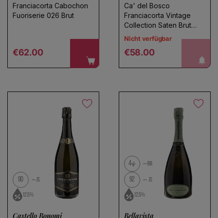
Franciacorta Cabochon
Ca' del Bosco
Fuoriserie 026 Brut
Franciacorta Vintage
Collection Saten Brut
2020
b
e
n
a
h
r
i
c
h
t
i
g
e
n
S
i
e
m
i
c
h
Nicht verfügbar
Regular price
Regular price
€62.00
€58.00
c
!
4
BB
90
92
JS
JS
12.5%
12.5%
Castello Bonomi
Bellavista