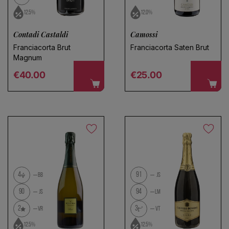
12.5%
12.0%
Contadi Castaldi
Camossi
Franciacorta Brut
Franciacorta Saten Brut
Magnum
Regular price
Regular price
€40.00
€25.00
4
91
BB
JS
90
94
JS
LM
2
3
VR
VT
12.5%
12.5%