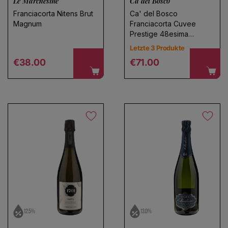
Le Marchesine
Ca del Bosco
Franciacorta Nitens Brut
Ca' del Bosco
Magnum
Franciacorta Cuvee
Prestige 48esima
Suche speichern
Edizione Extra Brut
Letzte 3 Produkte
Magnum
Regular price
Regular price
€38.00
€71.00
12.5%
13.0%