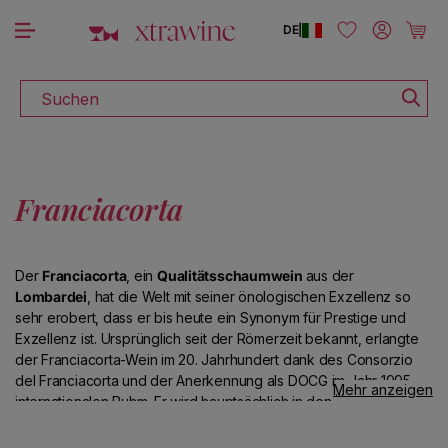
LADEN SIE DIE XTRAWINE-APP HERUNTER
E
Direkt zum Inhalt
Einloggen
Warenkor
DE
|
Suchen
Franciacorta
Der
Franciacorta
, ein
Qualitätsschaumwein
aus der
Lombardei
, hat die Welt mit seiner önologischen Exzellenz so
sehr erobert, dass er bis heute ein Synonym für Prestige und
Exzellenz ist. Ursprünglich seit der Römerzeit bekannt, erlangte
der Franciacorta-Wein im 20. Jahrhundert dank des Consorzio
del Franciacorta und der Anerkennung als DOCG im Jahr 1995
Mehr anzeigen
internationalen Ruhm. Er wird hauptsächlich in den Provinzen
Brescia
und
Bergamo
aus sorgfältig ausgewählten
Chardonnay-
, Pinot
Noir-
und
Pinot Blanc-Trauben
hergestellt.