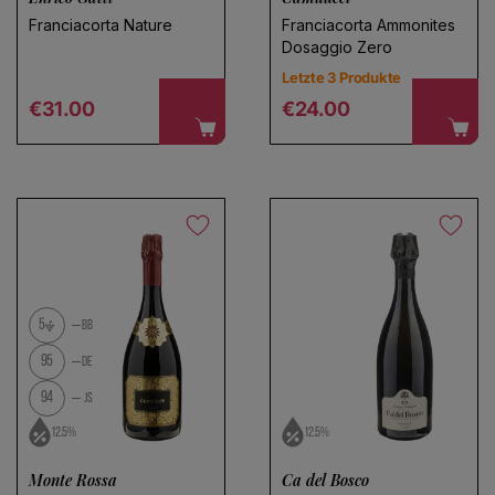
Franciacorta Nature
Franciacorta Ammonites
Dosaggio Zero
Letzte 3 Produkte
Regular price
Regular price
€31.00
€24.00
5
BB
95
DE
94
JS
12.5%
12.5%
Monte Rossa
Ca del Bosco