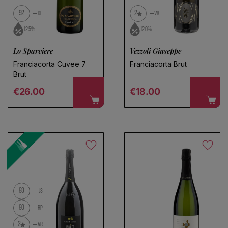
92
2
DE
VR
12.5%
12.0%
Lo Sparviere
Vezzoli Giuseppe
Franciacorta Cuvee 7
Franciacorta Brut
Brut
Regular price
Regular price
€26.00
€18.00
93
JS
90
RP
2
VR