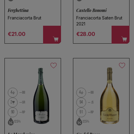
Ferghettina
Castello Bonomi
Franciacorta Brut
Franciacorta Saten Brut
2021
Regular price
Regular price
€21.00
€28.00
4
4
BB
BB
2
94
GR
JS
90
91
RP
RP
12.5%
12.5%
Wählen Sie einen Namen für Ihre Suche