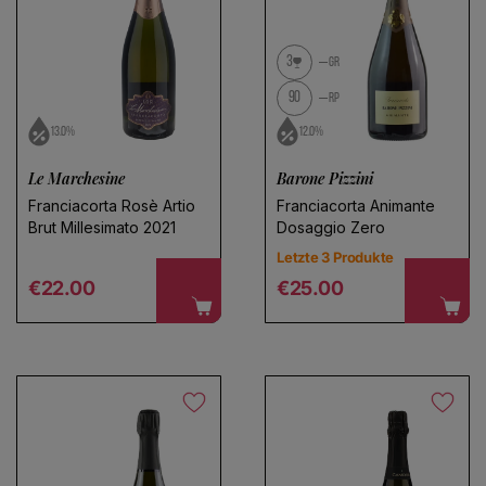
3
GR
90
RP
13.0%
12.0%
Le Marchesine
Barone Pizzini
Franciacorta Rosè Artio
Franciacorta Animante
Brut Millesimato 2021
Dosaggio Zero
Letzte 3 Produkte
Regular price
Regular price
€22.00
€25.00