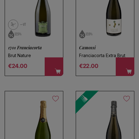
3
VT
12.5%
12.0%
1701 Franciacorta
Camossi
Brut Nature
Franciacorta Extra Brut
Regular price
Regular price
€24.00
€22.00