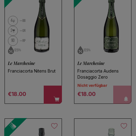
4
BB
2
GR
90
RP
12.5%
12.5%
Le Marchesine
Le Marchesine
Franciacorta Nitens Brut
Franciacorta Audens
Dosaggio Zero
b
e
n
a
h
r
i
c
h
t
i
g
e
n
S
i
e
m
i
c
h
Nicht verfügbar
Regular price
Regular price
€18.00
€18.00
c
!