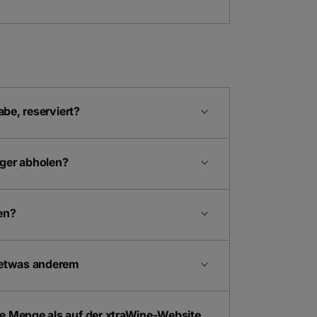
abe, reserviert?
ager abholen?
en?
r etwas anderem
re Menge als auf der xtraWine-Website