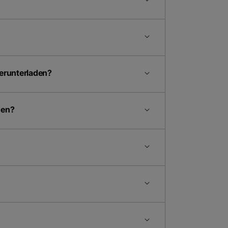
herunterladen?
den?