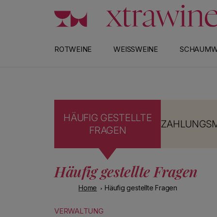
EN
Direkt zum Inhalt
ROTWEINE
WEISSWEINE
SCHAUMW
HÄUFIG GESTELLTE
ZAHLUNGSM
FRAGEN
Häufig gestellte Fragen
Home
Häufig gestellte Fragen
VERWALTUNG